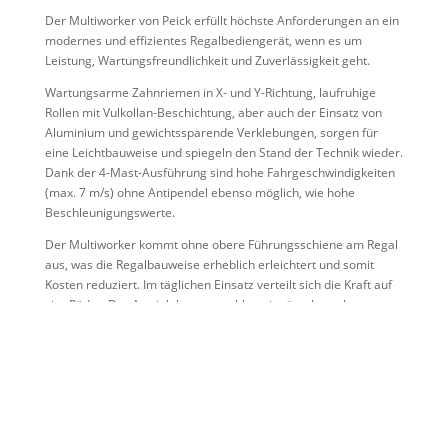
Der Multiworker von Peick erfüllt höchste Anforderungen an ein
modernes und effizientes Regalbediengerät, wenn es um
Leistung, Wartungsfreundlichkeit und Zuverlässigkeit geht.
Wartungsarme Zahnriemen in X- und Y-Richtung, laufruhige
Rollen mit Vulkollan-Beschichtung, aber auch der Einsatz von
Aluminium und gewichtssparende Verklebungen, sorgen für
eine Leichtbauweise und spiegeln den Stand der Technik wieder.
Dank der 4-Mast-Ausführung sind hohe Fahrgeschwindigkeiten
(max. 7 m/s) ohne Antipendel ebenso möglich, wie hohe
Beschleunigungswerte.
Der Multiworker kommt ohne obere Führungsschiene am Regal
aus, was die Regalbauweise erheblich erleichtert und somit
Kosten reduziert. Im täglichen Einsatz verteilt sich die Kraft auf
vier Räder. Der Antrieb kann sowohl stationär, als auch
mitfahrend verbaut werden. Die verbauten Lastaufnahmemittel
(LAM) erreichen hohe Geschwindigkeiten und sorgen für einen
hohen Durchsatz und beeindruckende Effizienz.