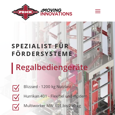
SPEZIALIST FÜR
FÖRDERSYSTEME
Regalbediengeräte
Blizzard - 1200 kg Nutzlast
Z
Hurrikan 401 - Flexibel und modern
Z
Multiworker MW 401 bis 250 kg
Z