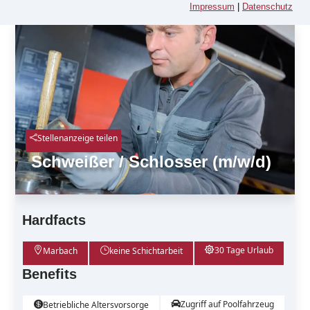
Impressum
|
Datenschutz
Stellenanzeige teilen

Schweißer / Schlosser (m/w/d)
Hardfacts
30 Tage Urlaub

Marbach
}
keine Schichtarbeit

Benefits
Zugriff auf Poolfahrzeug

Betriebliche Altersvorsorge
