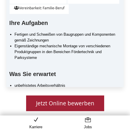
Vereinbarkeit: Familie-Beruf

Ihre Aufgaben
Fertigen und Schweißen von Baugruppen und Komponenten
gemäß Zeichnungen
Eigenständige mechanische Montage von verschiedenen
Produktgruppen in den Bereichen Fördertechnik und
Parksysteme
Was Sie erwartet
unbefristetes Arbeitsverhältnis
flexibles, motiviertes Team
ein interessanter, abwechslungsreicher und anspruchsvoller
Jetzt Online bewerben
Tätigkeitsbereich
Karriere
Karriere
Jobs
Jobs